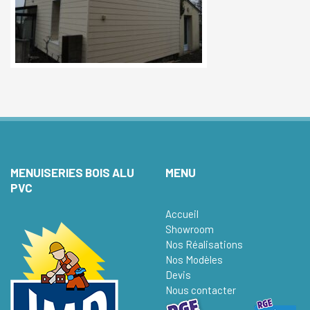
MENUISERIES BOIS ALU
MENU
PVC
Accueil
Showroom
Nos Réalisations
Nos Modèles
Devis
Nous contacter